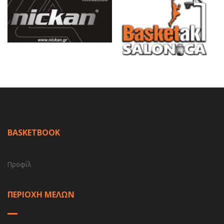
BASKETBOOK
Προφίλ
ΠΕΡΙΟΧΗ ΜΕΛΩΝ