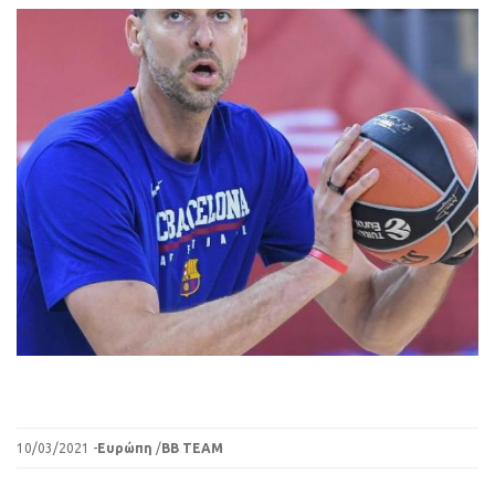
10/03/2021 -
Ευρώπη
/
BB TEAM