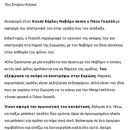
Του Σπύρου Κόγκα
Αναφορά στον
Χουάν Κάρλος Ναβάρο έκανε ο Πάου Γκασόλ
με
αφορμή την επιστροφή του στην ομάδα που τον ανέδειξε.
Ειδικότερα, ο Γκασόλ περιέγραψε το χρονικό της σκέψης του για
επιστροφή στα παρκέ της Ευρώπης, με τον Ναβάρο να δίνει συνέχεια
στην επιθυμία του φίλου του.
«Όλα ξεκίνησαν με μία κουβέντα που έκανα με τον Ναβάρο ο οποίος
εκτός από φίλος εμπλέκεται και σε θέματα της ομάδας.
Του
εξέφρασα τη σκέψη να επιστρέψω στην Ευρώπη
. Μερικές
ευρωπαϊκές ομάδες είχαν εκδηλώσει ενδιαφέρον, αλλά είχαν την ιδέα
πως αν γυρίσω στην Ευρώπη να το κάνω για την Μπαρτσελόνα»
τόνισε αρχικά ο Πάου Γκασόλ
Όσον αφορά την αγωνιστική του κατάσταση
, δήλωσε ότι: «Έχω
να παίξω μπάσκετ σχεδόν δύο χρόνια, είμαι σε προχωρημένη ηλικία
για μπάσκετ και πρέπει να πάμε σιγά σιγά. Βρίσκομαι σε ένα όμορφο
περιβάλλον και ελπίζω να λειτουργήσει καλά όλο αυτό. Ακόμη