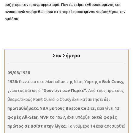
συζητάμε τον προγραμματισμό. Πάντως είμαι ενθουσιασμένος και
ανυπομονώ να βρεθώ πίσω στο παρκέ προκειμένου να βοηθήσω την
ομάδα».
Σαν Σήμερα
09/08/1928
1928:
Γεννιέται στο Manhattan της Νέας Υόρκης ο
Bob Cousy,
γνωστός και ως ο
"Χουντίνι των Παρκέ".
Από τους πρώτους
θεαματικούς Point Guard, ο Cousy έχει κατακτήσει
έξι
πρωταθλήματα NBA με τους Boston Celtics,
έχει γίνει
13
φορές All-Star, MVP το 1957,
έχει υπάρξει
οκτώ φορές
πρώτος σε ασίστ στην λίγκα.
Το νούμερο 14 έχει αποσυρθεί