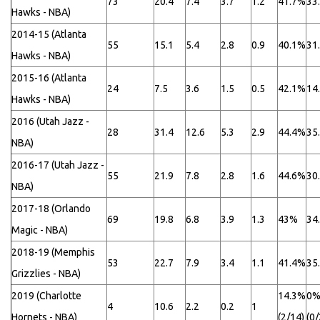
73
20.4
7.4
3.7
1.2
41.7%
33
Hawks - NBA)
2014-15 (Atlanta
55
15.1
5.4
2.8
0.9
40.1%
31
Hawks - NBA)
2015-16 (Atlanta
24
7.5
3.6
1.5
0.5
42.1%
14
Hawks - NBA)
2016 (Utah Jazz -
28
31.4
12.6
5.3
2.9
44.4%
35
NBA)
2016-17 (Utah Jazz -
55
21.9
7.8
2.8
1.6
44.6%
30
NBA)
2017-18 (Orlando
69
19.8
6.8
3.9
1.3
43%
34
Magic - NBA)
2018-19 (Memphis
53
22.7
7.9
3.4
1.1
41.4%
35
Grizzlies - NBA)
2019 (Charlotte
14.3%
0
4
10.6
2.2
0.2
1
Hornets - NBA)
(2/14)
(0/