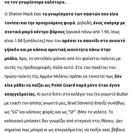
να τον γνωρίσουμε καλύτερα
...
Ο Shelvin Mack έχει
τα γνωρίσματα των παικτών που είχα
τονίσει και
την προηγούμενη φορά
. Δηλαδή,
ένας σκόρερ με
σχετικά μικρό κέντρο βάρους
(οριακά πάνω από 1.90, ίσως
είναι 1.88 ξυπόλυτος) που του
αρέσει το παιχνίδι στο ανοιχτό
γήπεδο και με κάποια αμυντική ικανότητα πάνω στην
μπάλα.
Άρα, το επιτελείο ψάχνει από ότι φαίνεται παίκτες με
αυτές τις προδιαγραφές. Καλό αυτό. Στα του πακέτου του
πρώην παίκτη της Αρμάνι Μιλάνο, πρέπει να τονιστεί πως
δεν
είχε μάθει να παίζει ως Point Guard παρά μόνο όταν έγινε
επαγγελματίας.
Κι αυτό διότι στο κολέγιο του (το γνωστό Butler
με coach τον επίσης γνωστό μας, Brad Stevens) έπαιζε συνήθως
ως "SG" και κάποιες φορές και ως "SF". (Μην το γελάτε. Το
κολεγιακό μπάσκετ δεν γνωρίζει από στεγανά στις θέσεις. Δεν
σημαίνει πως μπορεί κι ως επαγγελματίας να παίξει εκεί, βέβαια.