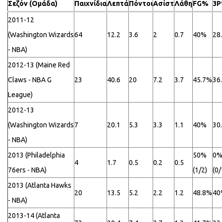
Σεζόν (Ομάδα)
Παιχνίδια
Λεπτά
Πόντοι
Ασίστ
Λάθη
FG%
3
2011-12
(Washington Wizards
64
12.2
3.6
2
0.7
40%
28
- NBA)
2012-13 (Maine Red
Claws - NBA G
23
40.6
20
7.2
3.7
45.7%
36
League)
2012-13
(Washington Wizards
7
20.1
5.3
3.3
1.1
40%
30
- NBA)
2013 (Philadelphia
50%
0
4
1.7
0.5
0.2
0.5
76ers - NBA)
(1/2)
(0/
2013 (Atlanta Hawks
20
13.5
5.2
2.2
1.2
48.8%
40
- NBA)
2013-14 (Atlanta