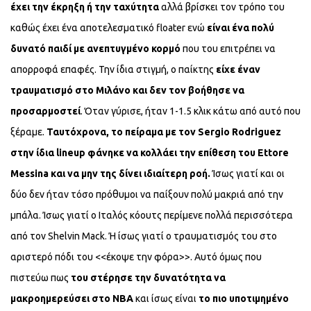
έχει την έκρηξη ή την ταχύτητα
αλλά βρίσκει τον τρόπο του
καθώς έχει ένα αποτελεσματικό floater ενώ
είναι ένα πολύ
δυνατό παιδί με ανεπτυγμένο κορμό
που του επιτρέπει να
απορροφά επαφές. Την ίδια στιγμή, ο παίκτης
είχε έναν
τραυματισμό στο Μιλάνο και δεν τον βοήθησε να
προσαρμοστεί
. Όταν γύρισε, ήταν 1-1.5 κλικ κάτω από αυτό που
ξέραμε.
Ταυτόχρονα, το πείραμα με τον Sergio Rodriguez
στην ίδια lineup φάνηκε να κολλάει την επίθεση του Ettore
Messina και να μην της δίνει ιδιαίτερη ροή.
Ίσως γιατί και οι
δύο δεν ήταν τόσο πρόθυμοι να παίξουν πολύ μακριά από την
μπάλα. Ίσως γιατί ο Ιταλός κόουτς περίμενε πολλά περισσότερα
από τον Shelvin Mack. Ή ίσως γιατί ο τραυματισμός του στο
αριστερό πόδι του <<έκοψε την φόρα>>. Αυτό όμως που
πιστεύω πως
του στέρησε την δυνατότητα να
μακροημερεύσει στο NBA
και ίσως είναι
το πιο υποτιμημένο