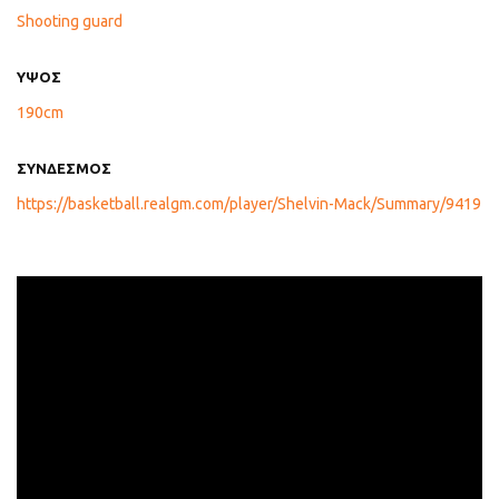
Shooting guard
ΥΨΟΣ
190cm
ΣΥΝΔΕΣΜΟΣ
https://basketball.realgm.com/player/Shelvin-Mack/Summary/9419