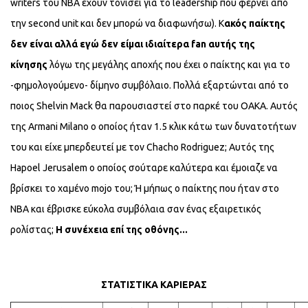
writers του NBA έχουν τονίσει για το leadership που φέρνει από
την second unit και δεν μπορώ να διαφωνήσω). Κ
ακός παίκτης
δεν είναι αλλά εγώ δεν είμαι ιδιαίτερα fan αυτής της
κίνησης
λόγω της μεγάλης αποχής που έχει ο παίκτης και για το
-φημολογούμενο- δίμηνο συμβόλαιο. Πολλά εξαρτώνται από το
ποιος Shelvin Mack θα παρουσιαστεί στο παρκέ του ΟΑΚΑ. Αυτός
της Armani Milano ο οποίος ήταν 1.5 κλικ κάτω των δυνατοτήτων
του και είχε μπερδευτεί με τον Chacho Rodriguez; Αυτός της
Hapoel Jerusalem ο οποίος σούταρε καλύτερα και έμοιαζε να
βρίσκει το χαμένο mojo του; Ή μήπως ο παίκτης που ήταν στο
NBA και έβρισκε εύκολα συμβόλαια σαν ένας εξαιρετικός
ρολίστας;
Η συνέχεια επί της οθόνης...
ΣΤΑΤΙΣΤΙΚΑ ΚΑΡΙΕΡΑΣ