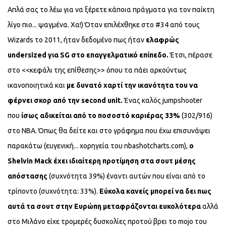
Απλά σας το λέω για να ξέρετε κάποια πράγματα για τον παίκτη
λίγο πιο... ψαγμένα. Χα!) Όταν επιλέχθηκε στο #34 από τους
Wizards το 2011, ήταν δεδομένο πως ήταν
ελαφρώς
undersized για SG στο επαγγελματικό επίπεδο.
Έτσι, πέρασε
στο <<κεφάλι της επίθεσης>> όπου τα πάει αρκούντως
ικανοποιητικά και
με δυνατό χαρτί την ικανότητα του να
φέρνει σκορ από την second unit.
Ένας καλός jumpshooter
που
ίσως αδικείται από το ποσοστό καριέρας 33%
(302/916)
στο NBA. Όπως θα δείτε και στο γράφημα που έχω επισυνάψει
παρακάτω (ευγενική... χορηγεία του nbashotcharts.com),
ο
Shelvin Mack έχει ιδιαίτερη προτίμηση στα σουτ μέσης
απόστασης
(συχνότητα 39%) έναντι αυτών που είναι από το
τρίποντο (συχνότητα: 33%).
Εύκολα κανείς μπορεί να δει πως
αυτά τα σουτ στην Ευρώπη μεταφράζονται ευκολότερα
αλλά
στο Μιλάνο είχε τρομερές δυσκολίες προτού βρει το mojo του