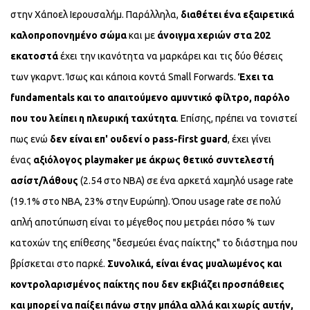
στην Χάποελ Ιερουσαλήμ. Παράλληλα,
διαθέτει ένα εξαιρετικά
καλοπροπονημένο σώμα
και με
άνοιγμα χεριών στα 202
εκατοστά
έχει την ικανότητα να μαρκάρει και τις δύο θέσεις
των γκαρντ. Ίσως και κάποια κοντά Small Forwards.
Έχει τα
fundamentals και το απαιτούμενο αμυντικό φίλτρο, παρόλο
που του λείπει η πλευρική ταχύτητα
. Επίσης, πρέπει να τονιστεί
πως ενώ
δεν είναι επ' ουδενί ο pass-first guard
, έχει γίνει
ένας
αξιόλογος playmaker με άκρως θετικό συντελεστή
ασίστ/λάθους
(2.54 στο NBA) σε ένα αρκετά χαμηλό usage rate
(19.1% στο NBA, 23% στην Ευρώπη). Όπου usage rate σε πολύ
απλή αποτύπωση είναι το μέγεθος που μετράει πόσο % των
κατοχών της επίθεσης "δεσμεύει ένας παίκτης" το διάστημα που
βρίσκεται στο παρκέ.
Συνολικά, είναι ένας μυαλωμένος και
κοντρολαρισμένος παίκτης που δεν εκβιάζει προσπάθειες
και μπορεί να παίξει πάνω στην μπάλα αλλά και χωρίς αυτήν,