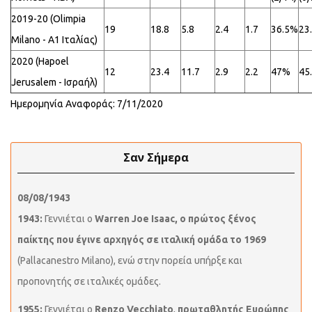
2019-20 (Olimpia
19
18.8
5.8
2.4
1.7
36.5%
23
Milano - Α1 Ιταλίας)
2020 (Hapoel
12
23.4
11.7
2.9
2.2
47%
45
Jerusalem - Ισραήλ)
Ημερομηνία Αναφοράς: 7/11/2020
Σαν Σήμερα
08/08/1943
1943:
Γεννιέται ο
Warren Joe Isaac, ο πρώτος ξένος
παίκτης που έγινε αρχηγός σε ιταλική ομάδα το 1969
(Pallacanestro Milano), ενώ στην πορεία υπήρξε και
προπονητής σε ιταλικές ομάδες.
1955:
Γεννιέται ο
Renzo Vecchiato
,
πρωταθλητής Ευρώπης