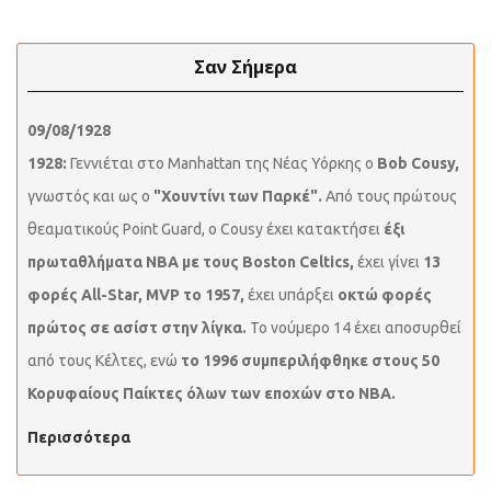
Σαν Σήμερα
09/08/1928
1928:
Γεννιέται στο Manhattan της Νέας Υόρκης ο
Bob Cousy,
γνωστός και ως ο
"Χουντίνι των Παρκέ".
Από τους πρώτους
θεαματικούς Point Guard, ο Cousy έχει κατακτήσει
έξι
πρωταθλήματα NBA με τους Boston Celtics,
έχει γίνει
13
φορές All-Star, MVP το 1957,
έχει υπάρξει
οκτώ φορές
πρώτος σε ασίστ στην λίγκα.
Το νούμερο 14 έχει αποσυρθεί
από τους Κέλτες, ενώ
το 1996 συμπεριλήφθηκε στους 50
Κορυφαίους Παίκτες όλων των εποχών στο ΝΒΑ.
Περισσότερα