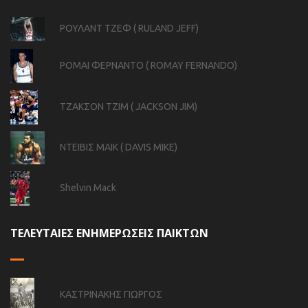
ΡΟΥΛΑΝΤ ΤΖΕΦ ( RULAND JEFF)
ΡΟΜΑΙ ΦΕΡΝΑΝΤΟ ( ROMAY FERNANDO)
ΤΖΑΚΣΟΝ ΤΖΙΜ ( JACKSON JIM)
ΝΤΕΙΒΙΣ ΜΑΙΚ ( DAVIS MIKE)
Shelvin Mack
ΤΕΛΕΥΤΑΙΕΣ ΕΝΗΜΕΡΩΣΕΙΣ ΠΑΙΚΤΩΝ
ΚΑΣΤΡΙΝΑΚΗΣ ΓΙΩΡΓΟΣ