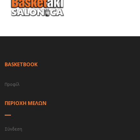
BASKETBOOK
Προφίλ
ΠΕΡΙΟΧΗ ΜΕΛΩΝ
Σύνδεση