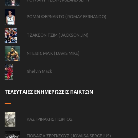
ΡΟΥΛΑΝΤ ΤΖΕΦ ( RULAND JEFF)
ΡΟΜΑΙ ΦΕΡΝΑΝΤΟ ( ROMAY FERNANDO)
ΤΖΑΚΣΟΝ ΤΖΙΜ ( JACKSON JIM)
ΝΤΕΙΒΙΣ ΜΑΙΚ ( DAVIS MIKE)
Shelvin Mack
ΤΕΛΕΥΤΑΙΕΣ ΕΝΗΜΕΡΩΣΕΙΣ ΠΑΙΚΤΩΝ
ΚΑΣΤΡΙΝΑΚΗΣ ΓΙΩΡΓΟΣ
ΓΙΟΒΑΙΣΑ ΣΕΡΓΚΕΟΥΣ (JOVAISA SERGEJUS)