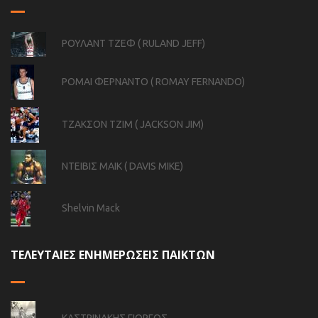
ΡΟΥΛΑΝΤ ΤΖΕΦ ( RULAND JEFF)
ΡΟΜΑΙ ΦΕΡΝΑΝΤΟ ( ROMAY FERNANDO)
ΤΖΑΚΣΟΝ ΤΖΙΜ ( JACKSON JIM)
ΝΤΕΙΒΙΣ ΜΑΙΚ ( DAVIS MIKE)
Shelvin Mack
ΤΕΛΕΥΤΑΙΕΣ ΕΝΗΜΕΡΩΣΕΙΣ ΠΑΙΚΤΩΝ
ΚΑΣΤΡΙΝΑΚΗΣ ΓΙΩΡΓΟΣ