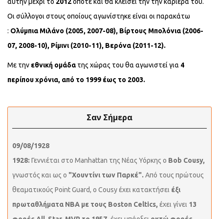
αυτήν μέχρι το
2012
οπότε και θα κλείσει την την καριέρα του.
Οι σύλλογοι στους οποίους αγωνίστηκε είναι οι παρακάτω
:
Ολύμπια Μιλάνο (2005, 2007-08), Βίρτους Μπολόνια (2006-
07, 2008-10), Ρίμινι (2010-11), Βερόνα (2011-12).
Με την
εθνική ομάδα
της χώρας του θα αγωνιστεί για
4
περίπου χρόνια, από το 1999 έως το 2003.
Σαν Σήμερα
09/08/1928
1928:
Γεννιέται στο Manhattan της Νέας Υόρκης ο
Bob Cousy,
γνωστός και ως ο
"Χουντίνι των Παρκέ".
Από τους πρώτους
θεαματικούς Point Guard, ο Cousy έχει κατακτήσει
έξι
πρωταθλήματα NBA με τους Boston Celtics,
έχει γίνει
13