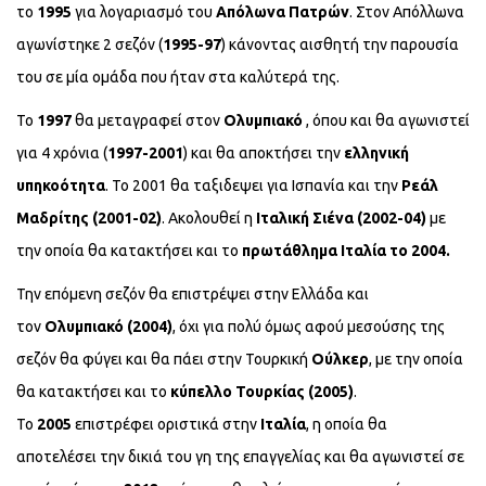
το
1995
για λογαριασμό του
Απόλωνα Πατρών
. Στον Απόλλωνα
αγωνίστηκε 2 σεζόν (
1995-97
) κάνοντας αισθητή την παρουσία
του σε μία ομάδα που ήταν στα καλύτερά της.
Το
1997
θα μεταγραφεί στον
Ολυμπιακό
, όπου και θα αγωνιστεί
για 4 χρόνια (
1997-2001
) και θα αποκτήσει την
ελληνική
υπηκοότητα
. Το 2001 θα ταξιδεψει για Ισπανία και την
Ρεάλ
Μαδρίτης (2001-02)
. Ακολουθεί η
Ιταλική Σιένα (2002-04)
με
την οποία θα κατακτήσει και το
πρωτάθλημα Ιταλία το 2004.
Την επόμενη σεζόν θα επιστρέψει στην Ελλάδα και
τον
Ολυμπιακό (2004)
, όχι για πολύ όμως αφού μεσούσης της
σεζόν θα φύγει και θα πάει στην Τουρκική
Ούλκερ
, με την οποία
θα κατακτήσει και το
κύπελλο Τουρκίας (2005)
.
Το
2005
επιστρέφει οριστικά στην
Ιταλία
, η οποία θα
αποτελέσει την δικιά του γη της επαγγελίας και θα αγωνιστεί σε