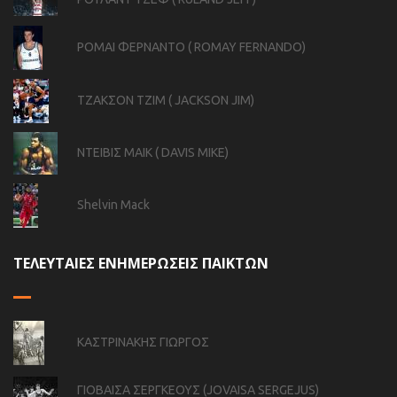
ΡΟΜΑΙ ΦΕΡΝΑΝΤΟ ( ROMAY FERNANDO)
ΤΖΑΚΣΟΝ ΤΖΙΜ ( JACKSON JIM)
ΝΤΕΙΒΙΣ ΜΑΙΚ ( DAVIS MIKE)
Shelvin Mack
ΤΕΛΕΥΤΑΙΕΣ ΕΝΗΜΕΡΩΣΕΙΣ ΠΑΙΚΤΩΝ
ΚΑΣΤΡΙΝΑΚΗΣ ΓΙΩΡΓΟΣ
ΓΙΟΒΑΙΣΑ ΣΕΡΓΚΕΟΥΣ (JOVAISA SERGEJUS)