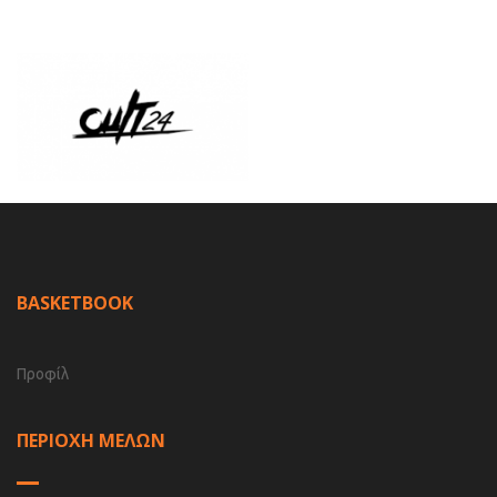
BASKETBOOK
Προφίλ
ΠΕΡΙΟΧΗ ΜΕΛΩΝ