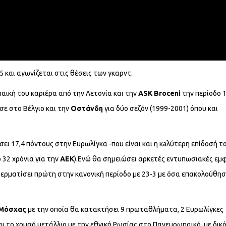
5 και αγωνίζεται στις θέσεις των γκαρντ.
αική του καριέρα από την Λετονία και την
ASK Broceni
την περίοδο 
σε στο Βέλγιο και την
Οστάνδη
για δύο σεζόν (1999-2001) όπου και
ει 17,4 πόντους στην Ευρωλίγκα -που είναι και η κaλύτερη επίδοσή τ
32 χρόνια για την
ΑΕΚ
).Ενώ θα σημειώσει αρκετές εντυπωσιακές εμ
τερματίσει πρώτη στην κανονική περίοδο με 23-3 με όσα επακολούθη
Μόσχας
με την οποία θα κατακτήσει 9 πρωταθλήματα, 2 Ευρωλίγκες
ι το χρυσό μετάλλιο με την εθνική Ρωσίας στο Πανευρωπαικό, με δικ