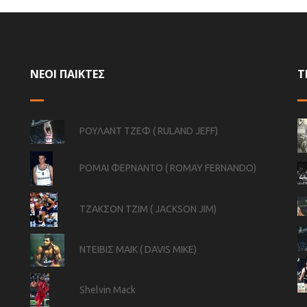
ΝΕΟΙ ΠΑΙΚΤΕΣ
Τ
ΡΟΥΛΑΝΤ ΤΖΕΦ ( RULAND JEFF)
ΡΟΜΑΙ ΦΕΡΝΑΝΤΟ ( ROMAY FERNANDO)
ΤΖΑΚΣΟΝ ΤΖΙΜ ( JACKSON JIM)
ΝΤΕΙΒΙΣ ΜΑΙΚ ( DAVIS MIKE)
Shelvin Mack