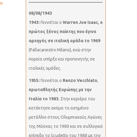
οι
08/08/1943
1943:
Γεννιέται ο
Warren Joe Isaac, ο
πρώτος ξένος παίκτης που έγινε
αρχηγός σε ιταλική ομάδα το 1969
(Pallacanestro Milano), ενώ στην
πορεία υπήρξε και προπονητής σε
ιταλικές ομάδες.
1955:
Γεννιέται ο
Renzo Vecchiato
,
πρωταθλητής Ευρώπης με την
Ιταλία το 1983.
Στην καριέρα του
κατέκτησε ακόμα το ασημένιο
μετάλλιο στους Ολυμπιακούς Αγώνες
της Μόσχας το 1980 και σε συλλογικό
επίπεδο το Scudetto του 1988 με την