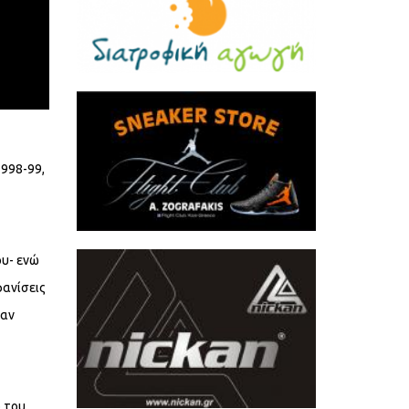
1998-99,
ου- ενώ
φανίσεις
σαν
ό του