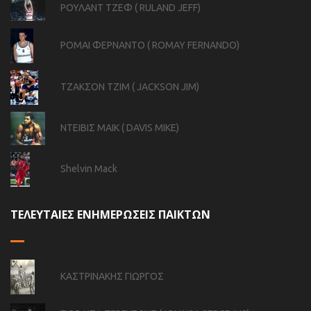
ΡΟΥΛΑΝΤ ΤΖΕΦ ( RULAND JEFF)
ΡΟΜΑΙ ΦΕΡΝΑΝΤΟ ( ROMAY FERNANDO)
ΤΖΑΚΣΟΝ ΤΖΙΜ ( JACKSON JIM)
ΝΤΕΙΒΙΣ ΜΑΙΚ ( DAVIS MIKE)
Shelvin Mack
ΤΕΛΕΥΤΑΙΕΣ ΕΝΗΜΕΡΩΣΕΙΣ ΠΑΙΚΤΩΝ
ΚΑΣΤΡΙΝΑΚΗΣ ΓΙΩΡΓΟΣ