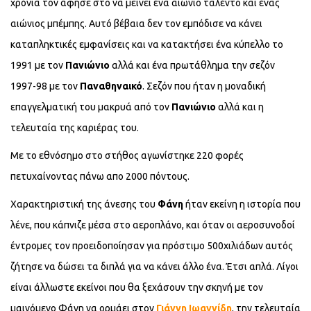
χρόνια τον άφησε στο να μείνει ένα αιώνιο ταλέντο και ένας
αιώνιος μπέμπης. Αυτό βέβαια δεν τον εμπόδισε να κάνει
καταπληκτικές εμφανίσεις και να κατακτήσει ένα κύπελλο το
1991 με τον
Πανιώνιο
αλλά και ένα πρωτάθλημα την σεζόν
1997-98 με τον
Παναθηναικό
. Σεζόν που ήταν η μοναδική
επαγγελματική του μακρυά από τον
Πανιώνιο
αλλά και η
τελευταία της καριέρας του.
Με το εθνόσημο στο στήθος αγωνίστηκε 220 φορές
πετυχαίνοντας πάνω απο 2000 πόντους.
Χαρακτηριστική της άνεσης του
Φάνη
ήταν εκείνη η ιστορία που
λένε, που κάπνιζε μέσα στο αεροπλάνο, και όταν οι αεροσυνοδοί
έντρομες τον προειδοποίησαν για πρόστιμο 500χιλιάδων αυτός
ζήτησε να δώσει τα διπλά για να κάνει άλλο ένα. Έτσι απλά. Λίγοι
είναι άλλωστε εκείνοι που θα ξεχάσουν την σκηνή με τον
μαινόμενο Φάνη να ορμάει στον
Γιάννη Ιωαννίδη
, την τελευταία