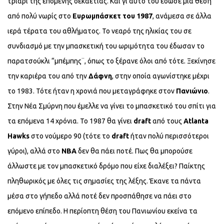
τριάρι της επόμενης δεκαετίας. Και γι αυτό του έδωσε μια θέση
από πολύ νωρίς στο
Ευρωμπάσκετ του 1987
, ανάμεσα σε άλλα
ιερά τέρατα του αθλήματος. Το νεαρό της ηλικίας του σε
συνδιασμό με την μπασκετική του ωριμότητα του έδωσαν το
παρατσούκλι “μπέμπης¨, όπως το ξέρανε όλοι από τότε. Ξεκίνησε
την καριέρα του από την
Δάφνη
, στην οποία αγωνίστηκε μέχρι
το 1983. Τότε ήταν η χρονιά που μεταγράφηκε στον
Πανιώνιο
.
Στην Νέα Σμύρνη που έμελλε να γίνει το μπασκετικό του σπίτι για
τα επόμενα 14 χρόνια. Το 1987 θα γίνει
draft
από τους
Atlanta
Hawks
στο νούμερο 90 (τότε το
draft
ήταν πολύ περισσότεροι
γύροι), αλλά στο
ΝΒΑ
δεν θα πάει ποτέ. Πως θα μπορούσε
άλλωστε με τον μπασκετικό δρόμο που είχε διαλέξει? Παίκτης
πληθωρικός με όλες τις σημασίες της λέξης. Έκανε τα πάντα
μέσα στο γήπεδο αλλά ποτέ δεν προσπάθησε να πάει στο
επόμενο επίπεδο. Η περίοπτη θέση του Πανιωνίου εκείνα τα