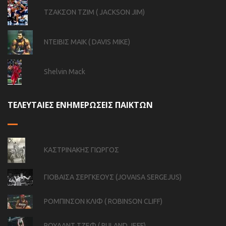
ΤΖΑΚΣΟΝ ΤΖΙΜ ( JACKSON JIM)
ΝΤΕΙΒΙΣ ΜΑΙΚ ( DAVIS MIKE)
Shelvin Mack
ΤΕΛΕΥΤΑΙΕΣ ΕΝΗΜΕΡΩΣΕΙΣ ΠΑΙΚΤΩΝ
ΚΑΣΤΡΙΝΑΚΗΣ ΓΙΩΡΓΟΣ
ΓΙΟΒΑΙΣΑ ΣΕΡΓΚΕΟΥΣ (JOVAISA SERGEJUS)
ΡΟΜΠΙΝΣΟΝ ΚΛΙΦ ( ROBINSON CLIFF)
ΡΟΥΛΑΝΤ ΤΖΕΦ ( RULAND JEFF)