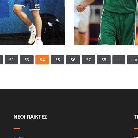
52
53
54
55
56
57
58
…
επό
ΝΕΟΙ ΠΑΙΚΤΕΣ
Τ